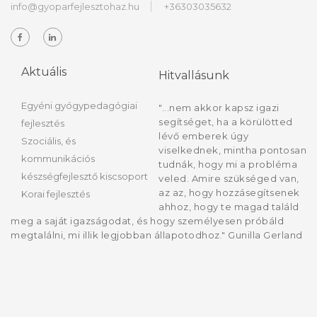
info@gyoparfejlesztohaz.hu
+36303035632
Aktuális
Hitvallásunk
Egyéni gyógypedagógiai
"...nem akkor kapsz igazi
segítséget, ha a körülötted
fejlesztés
lévő emberek úgy
Szociális, és
viselkednek, mintha pontosan
kommunikációs
tudnák, hogy mi a probléma
készségfejlesztő kiscsoport
veled. Amire szükséged van,
az az, hogy hozzásegítsenek
Korai fejlesztés
ahhoz, hogy te magad találd
meg a saját igazságodat, és hogy személyesen próbáld
megtalálni, mi illik legjobban állapotodhoz." Gunilla Gerland