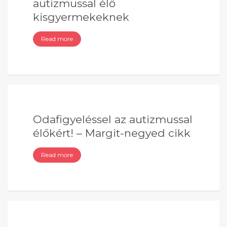
autizmussal élő
kisgyermekeknek
Read more
Odafigyeléssel az autizmussal
élőkért! – Margit-negyed cikk
Read more