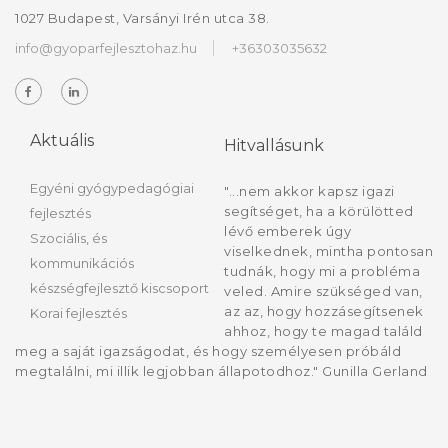
1027 Budapest, Varsányi Irén utca 38.
info@gyoparfejlesztohaz.hu
+36303035632
Aktuális
Hitvallásunk
Egyéni gyógypedagógiai
"...nem akkor kapsz igazi
segítséget, ha a körülötted
fejlesztés
lévő emberek úgy
Szociális, és
viselkednek, mintha pontosan
kommunikációs
tudnák, hogy mi a probléma
készségfejlesztő kiscsoport
veled. Amire szükséged van,
az az, hogy hozzásegítsenek
Korai fejlesztés
ahhoz, hogy te magad találd
meg a saját igazságodat, és hogy személyesen próbáld
megtalálni, mi illik legjobban állapotodhoz." Gunilla Gerland